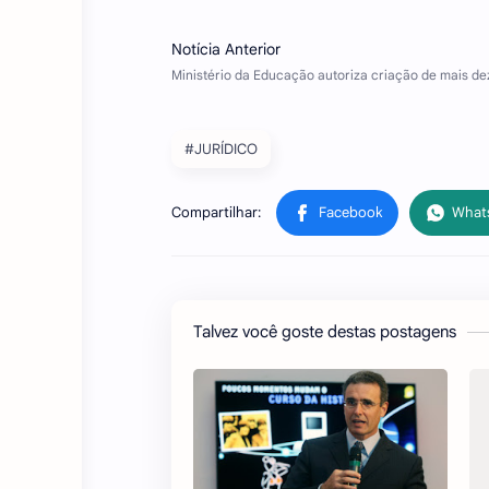
#JURÍDICO
Talvez você goste destas postagens