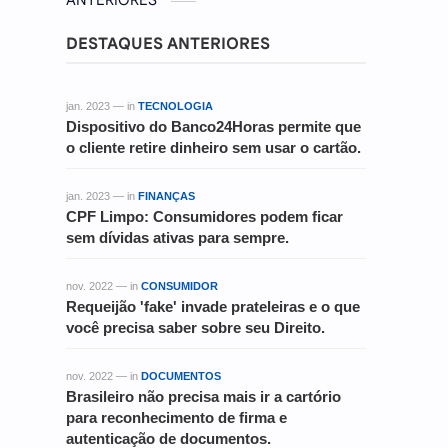
ANTERIORES
DESTAQUES ANTERIORES
jan. 2023 — in
TECNOLOGIA
Dispositivo do Banco24Horas permite que
o cliente retire dinheiro sem usar o cartão.
jan. 2023 — in
FINANÇAS
CPF Limpo: Consumidores podem ficar
sem dívidas ativas para sempre.
nov. 2022 — in
CONSUMIDOR
Requeijão 'fake' invade prateleiras e o que
você precisa saber sobre seu Direito.
nov. 2022 — in
DOCUMENTOS
Brasileiro não precisa mais ir a cartório
para reconhecimento de firma e
autenticação de documentos.