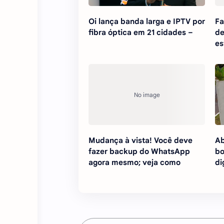
Oi lança banda larga e IPTV por
Fa
fibra óptica em 21 cidades –
de
es
Mudança à vista! Você deve
Ab
fazer backup do WhatsApp
bo
agora mesmo; veja como
di