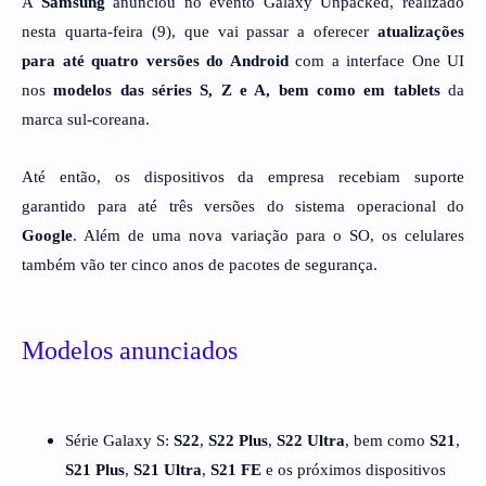
A
Samsung
anunciou no evento Galaxy Unpacked, realizado
n
esta quarta-feira (9),
que vai passar a oferecer
atualizações
para até quatro versões do Android
com a interface One UI
nos
modelos das séries S, Z e A, bem como em tablets
da
marca sul-coreana.
Até então, os dispositivos da empresa recebiam suporte
garantido para até três versões do sistema operacional do
Google
. Além de uma nova variação para o SO, os celulares
também vão ter cinco anos de pacotes de segurança.
Modelos anunciados
Série Galaxy S:
S22
,
S22 Plus
,
S22 Ultra
, bem como
S21
,
S21 Plus
,
S21 Ultra
,
S21 FE
e os próximos dispositivos