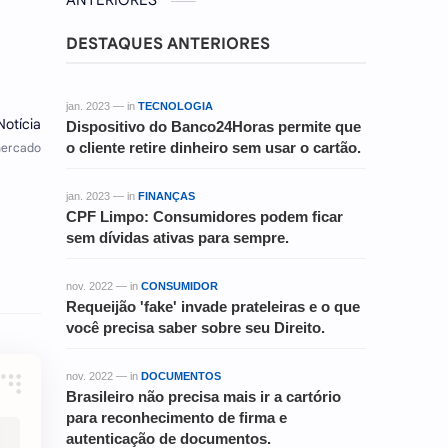
ANTERIORES
DESTAQUES ANTERIORES
jan. 2023 — in
TECNOLOGIA
Dispositivo do Banco24Horas permite que
o cliente retire dinheiro sem usar o cartão.
jan. 2023 — in
FINANÇAS
CPF Limpo: Consumidores podem ficar
sem dívidas ativas para sempre.
nov. 2022 — in
CONSUMIDOR
Requeijão 'fake' invade prateleiras e o que
você precisa saber sobre seu Direito.
nov. 2022 — in
DOCUMENTOS
Brasileiro não precisa mais ir a cartório
para reconhecimento de firma e
autenticação de documentos.