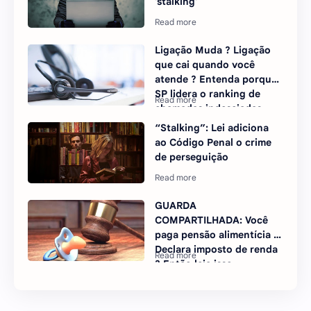
'stalking'
Ligação Muda ? Ligação
que cai quando você
atende ? Entenda porque
SP lidera o ranking de
chamadas indesejadas
“Stalking”: Lei adiciona
ao Código Penal o crime
de perseguição
GUARDA
COMPARTILHADA: Você
paga pensão alimentícia ?
Declara imposto de renda
? Então leia isso.