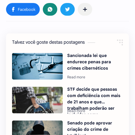
Talvez você goste destas postagens
Sancionada lei que
endurece penas para
crimes cibernéticos
STF decide que pessoas
com deficiência com mais
de 21 anos e que
trabalham poderão ser
incluídas como
dependentes no IR
Senado pode aprovar
criação do crime de