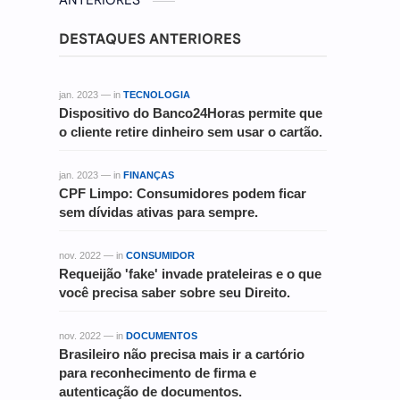
ANTERIORES
DESTAQUES ANTERIORES
jan. 2023 — in
TECNOLOGIA
Dispositivo do Banco24Horas permite que
o cliente retire dinheiro sem usar o cartão.
jan. 2023 — in
FINANÇAS
CPF Limpo: Consumidores podem ficar
sem dívidas ativas para sempre.
nov. 2022 — in
CONSUMIDOR
Requeijão 'fake' invade prateleiras e o que
você precisa saber sobre seu Direito.
nov. 2022 — in
DOCUMENTOS
Brasileiro não precisa mais ir a cartório
para reconhecimento de firma e
autenticação de documentos.