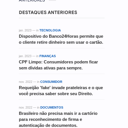
ANTERIORES
DESTAQUES ANTERIORES
jan. 2023 — in
TECNOLOGIA
Dispositivo do Banco24Horas permite que
o cliente retire dinheiro sem usar o cartão.
jan. 2023 — in
FINANÇAS
CPF Limpo: Consumidores podem ficar
sem dívidas ativas para sempre.
nov. 2022 — in
CONSUMIDOR
Requeijão 'fake' invade prateleiras e o que
você precisa saber sobre seu Direito.
nov. 2022 — in
DOCUMENTOS
Brasileiro não precisa mais ir a cartório
para reconhecimento de firma e
autenticação de documentos.