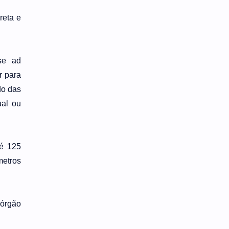
reta e
sse ad
r para
do das
ual ou
té 125
metros
órgão