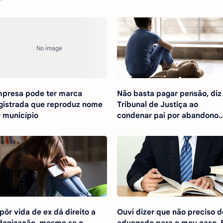
presa pode ter marca
Não basta pagar pensão, diz
gistrada que reproduz nome
Tribunal de Justiça ao
 município
condenar pai por abandono
afetivo
pôr vida de ex dá direito a
Ouvi dizer que não preciso d
denização, mesmo se o
advogado para o meu caso. 