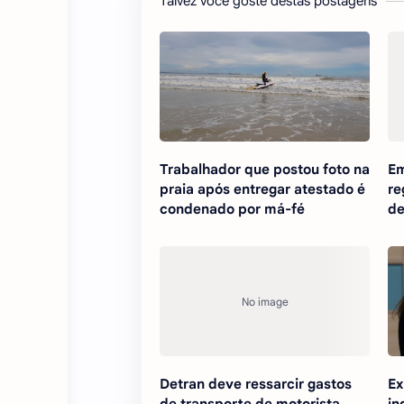
Talvez você goste destas postagens
Trabalhador que postou foto na
Em
praia após entregar atestado é
re
condenado por má-fé
de
Detran deve ressarcir gastos
Ex
de transporte de motorista
in