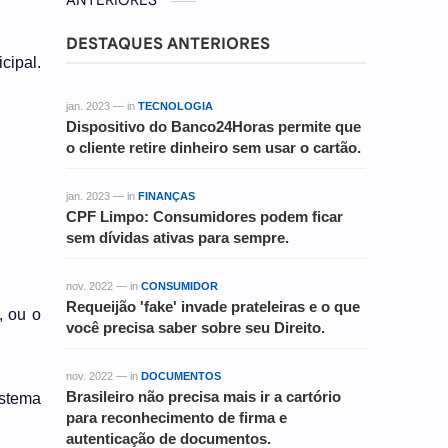
ANTERIORES
DESTAQUES ANTERIORES
cipal.
jan. 2023 — in
TECNOLOGIA
Dispositivo do Banco24Horas permite que
o cliente retire dinheiro sem usar o cartão.
jan. 2023 — in
FINANÇAS
CPF Limpo: Consumidores podem ficar
sem dívidas ativas para sempre.
nov. 2022 — in
CONSUMIDOR
Requeijão 'fake' invade prateleiras e o que
, ou o
você precisa saber sobre seu Direito.
nov. 2022 — in
DOCUMENTOS
Brasileiro não precisa mais ir a cartório
istema
para reconhecimento de firma e
autenticação de documentos.