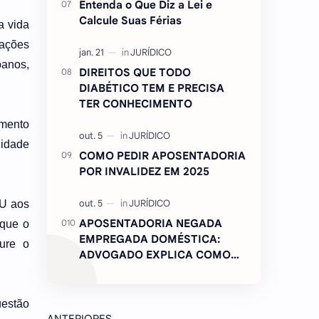
Entenda o Que Diz a Lei e
Calcule Suas Férias
a vida
lações
banos,
DIREITOS QUE TODO
DIABÉTICO TEM E PRECISA
TER CONHECIMENTO
amento
lidade
COMO PEDIR APOSENTADORIA
POR INVALIDEZ EM 2025
TU aos
APOSENTADORIA NEGADA
 que o
EMPREGADA DOMÉSTICA:
ure o
ADVOGADO EXPLICA COMO
REVERTER
uestão