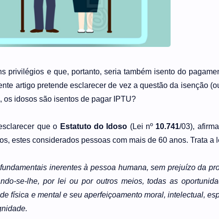
ns privilégios e que, portanto, seria também isento do pagame
ente artigo pretende esclarecer de vez a questão da isenção (o
, os idosos são isentos de pagar IPTU?
 esclarecer que o
Estatuto do Idoso
(Lei nº
10.741
/03), afirm
osos, estes considerados pessoas com mais de 60 anos. Trata a l
s fundamentais inerentes à pessoa humana, sem prejuízo da pr
ando-se-lhe, por lei ou por outros meios, todas as oportunid
e física e mental e seu aperfeiçoamento moral, intelectual, espi
gnidade.