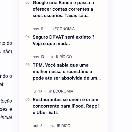
Google cria Banco e passa a
oferecer contas correntes a
seus usuários. Taxas são
atraentes.
Seguro DPVAT será extinto ?
nto do
Veja o que muda.
u não)
TPM. Você sabia que uma
mulher nessa circunstância
ando o
pode até ser absolvida de um
crime ? Entenda.
ei:
Restaurantes se unem e criam
oteção
concorrente para iFood, Rappi
ades e
e Uber Eats
ritual