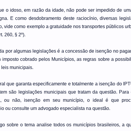
 que o idoso, em razão da idade, não pode ser impedido de um
na. E como desdobramento deste raciocínio, diversas legis
o, vide como exemplo a gratuidade nos transportes públicos ur
t. 260, § 2º).
da por algumas legislações é a concessão de isenção no pag
mposto cobrado pelos Municípios, as regras sobre a possibi
leis municipais.
eral que garanta especificamente e totalmente a isenção do IP
tem são legislações municipais que tratam da questão. Para
, ou não, isenção em seu município, o ideal é que proc
io ou consulte um advogado especialista na questão.
o sobre o tema analise todos os municípios brasileiros, a q