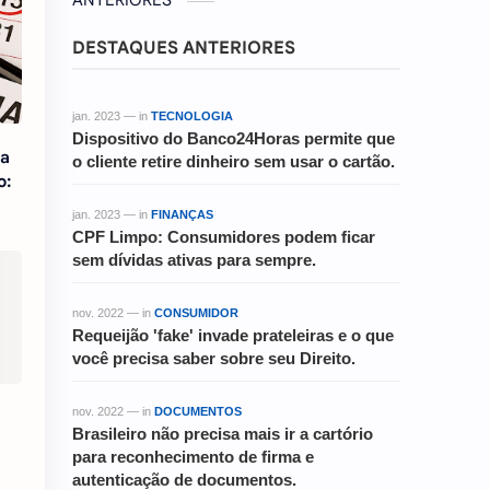
ANTERIORES
DESTAQUES ANTERIORES
jan. 2023 — in
TECNOLOGIA
Dispositivo do Banco24Horas permite que
sa
o cliente retire dinheiro sem usar o cartão.
o:
jan. 2023 — in
FINANÇAS
CPF Limpo: Consumidores podem ficar
sem dívidas ativas para sempre.
nov. 2022 — in
CONSUMIDOR
Requeijão 'fake' invade prateleiras e o que
você precisa saber sobre seu Direito.
nov. 2022 — in
DOCUMENTOS
Brasileiro não precisa mais ir a cartório
para reconhecimento de firma e
autenticação de documentos.