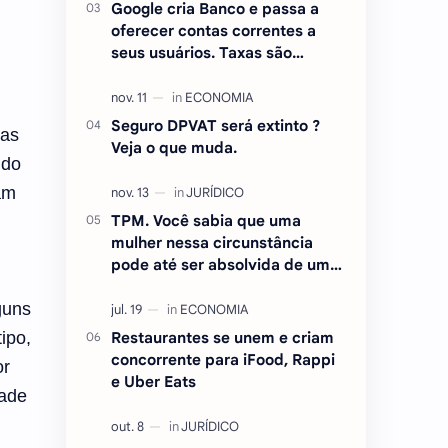
Google cria Banco e passa a
oferecer contas correntes a
seus usuários. Taxas são
atraentes.
Seguro DPVAT será extinto ?
oas
Veja o que muda.
 do
am
TPM. Você sabia que uma
mulher nessa circunstância
pode até ser absolvida de um
crime ? Entenda.
guns
ipo,
Restaurantes se unem e criam
concorrente para iFood, Rappi
or
e Uber Eats
zade