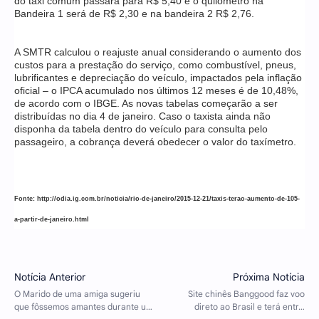
do táxi comum passará para R$ 5,40 e o quilômetro na
Bandeira 1 será de R$ 2,30 e na bandeira 2 R$ 2,76.
A SMTR calculou o reajuste anual considerando o aumento dos
custos para a prestação do serviço, como combustível, pneus,
lubrificantes e depreciação do veículo, impactados pela inflação
oficial – o IPCA acumulado nos últimos 12 meses é de 10,48%,
de acordo com o IBGE. As novas tabelas começarão a ser
distribuídas no dia 4 de janeiro. Caso o taxista ainda não
disponha da tabela dentro do veículo para consulta pelo
passageiro, a cobrança deverá obedecer o valor do taxímetro.
Fonte:
http://odia.ig.com.br/noticia/rio-de-janeiro/2015-12-21/taxis-terao-aumento-de-105-
a-partir-de-janeiro.html