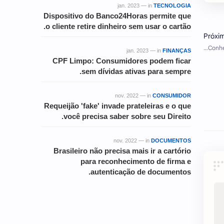
jan. 2023 — in
TECNOLOGIA
Dispositivo do Banco24Horas permite que
o cliente retire dinheiro sem usar o cartão.
jan. 2023 — in
FINANÇAS
CPF Limpo: Consumidores podem ficar
sem dívidas ativas para sempre.
nov. 2022 — in
CONSUMIDOR
Requeijão 'fake' invade prateleiras e o que
você precisa saber sobre seu Direito.
nov. 2022 — in
DOCUMENTOS
Brasileiro não precisa mais ir a cartório
para reconhecimento de firma e
autenticação de documentos.