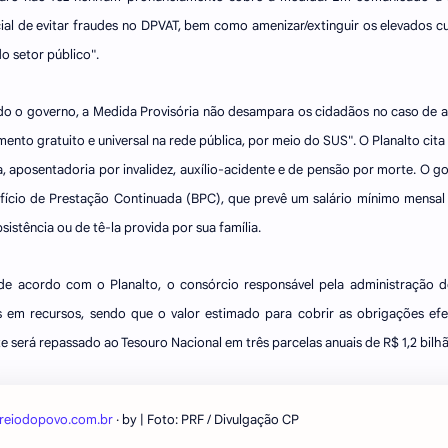
ial de evitar fraudes no DPVAT, bem como amenizar/extinguir os elevados 
o setor público".
o o governo, a Medida Provisória não desampara os cidadãos no caso de ac
mento gratuito e universal na rede pública, por meio do SUS". O Planalto cit
, aposentadoria por invalidez, auxílio-acidente e de pensão por morte. O 
fício de Prestação Continuada (BPC), que prevê um salário mínimo mensa
sistência ou de tê-la provida por sua família.
de acordo com o Planalto, o consórcio responsável pela administração 
s em recursos, sendo que o valor estimado para cobrir as obrigações efet
te será repassado ao Tesouro Nacional em três parcelas anuais de R$ 1,2 bilh
reiodopovo.com.br
· by
| Foto: PRF / Divulgação CP