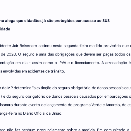
o alega que cidadãos já são protegidos por acesso ao SUS
cidade
idente Jair Bolsonaro assinou nesta segunda-feira medida provisória que 
o de 2020. O seguro é uma das obrigações que devem ser pagas todos os a
ntação em dia - assim como o IPVA e o licenciamento. A arrecadação é
s envolvidas em acidentes de trânsito.
o da MP determina "a extinção do seguro obrigatório de danos pessoais caus
) e do seguro obrigatório de danos pessoais causados por embarcações ou 
lsonaro durante evento de lançamento do programa Verde e Amarelo, de es
erça-feira no Diário Oficial da União.
aro não fez nenhum pronunciamento sobre a medida. Em comunicado à i