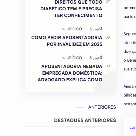
DIREITOS QUE TODO
potenc
DIABÉTICO TEM E PRECISA
TER CONHECIMENTO
parte d
Segund
COMO PEDIR APOSENTADORIA
atendi
POR INVALIDEZ EM 2025
doença
o Bene
APOSENTADORIA NEGADA
sua sub
EMPREGADA DOMÉSTICA:
ADVOGADO EXPLICA COMO
REVERTER
Ainda 
bilhõe
restan
ANTERIORES
DESTAQUES ANTERIORES
cor