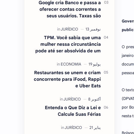
Google cria Banco e passa a
oferecer contas correntes a
seus usuários. Taxas são
Govern
atraentes.
publi
TPM. Você sabia que uma
mulher nessa circunstância
O pres
pode até ser absolvida de um
janeir
crime ? Entenda.
docume
Restaurantes se unem e criam
pessoa
concorrente para iFood, Rappi
e Uber Eats
O text
(DPVAT
por Bo
Entenda o Que Diz a Lei e
Calcule Suas Férias
nesta t
Bolson