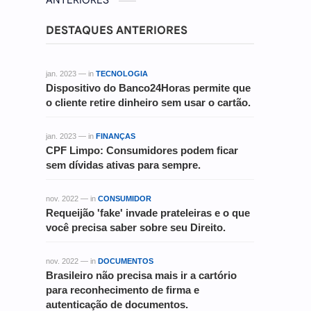
ANTERIORES
DESTAQUES ANTERIORES
jan. 2023 — in
TECNOLOGIA
Dispositivo do Banco24Horas permite que
o cliente retire dinheiro sem usar o cartão.
jan. 2023 — in
FINANÇAS
CPF Limpo: Consumidores podem ficar
sem dívidas ativas para sempre.
nov. 2022 — in
CONSUMIDOR
Requeijão 'fake' invade prateleiras e o que
você precisa saber sobre seu Direito.
nov. 2022 — in
DOCUMENTOS
Brasileiro não precisa mais ir a cartório
para reconhecimento de firma e
autenticação de documentos.