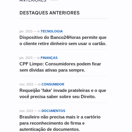
ANTERIORES
DESTAQUES ANTERIORES
jan. 2023 — in
TECNOLOGIA
Dispositivo do Banco24Horas permite que
o cliente retire dinheiro sem usar o cartão.
jan. 2023 — in
FINANÇAS
CPF Limpo: Consumidores podem ficar
sem dívidas ativas para sempre.
nov. 2022 — in
CONSUMIDOR
Requeijão 'fake' invade prateleiras e o que
você precisa saber sobre seu Direito.
nov. 2022 — in
DOCUMENTOS
Brasileiro não precisa mais ir a cartório
para reconhecimento de firma e
autenticação de documentos.